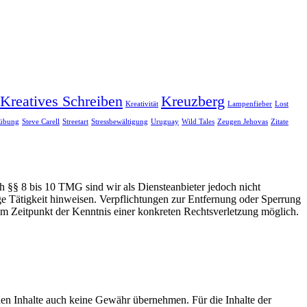
Kreatives Schreiben
Kreuzberg
Kreativität
Lampenfieber
Lost
bübung
Steve Carell
Streetart
Stressbewältigung
Uruguay
Wild Tales
Zeugen Jehovas
Zitate
h §§ 8 bis 10 TMG sind wir als Diensteanbieter jedoch nicht
ge Tätigkeit hinweisen. Verpflichtungen zur Entfernung oder Sperrung
em Zeitpunkt der Kenntnis einer konkreten Rechtsverletzung möglich.
mden Inhalte auch keine Gewähr übernehmen. Für die Inhalte der