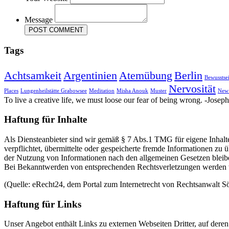
Message
Tags
Achtsamkeit
Argentinien
Atemübung
Berlin
Bewusstse
Nervosität
Places
Lungenheilstätte Grabowsee
Meditation
Misha Anouk
Muster
New
To live a creative life, we must loose our fear of being wrong. -Josep
Haftung für Inhalte
Als Diensteanbieter sind wir gemäß § 7 Abs.1 TMG für eigene Inhalte
verpflichtet, übermittelte oder gespeicherte fremde Informationen z
der Nutzung von Informationen nach den allgemeinen Gesetzen bleiben
Bei Bekanntwerden von entsprechenden Rechtsverletzungen werden w
(Quelle: eRecht24, dem Portal zum Internetrecht von Rechtsanwalt Sö
Haftung für Links
Unser Angebot enthält Links zu externen Webseiten Dritter, auf dere