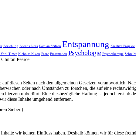
Entspannung
in
Beziehung
Buenos Aires
Damian Szifron
Kreative Projekte
Psychologie
 York Times
Nicholas Nixon
Paare
Präsentation
Psychotherapie
Schrei
h Chilton Pearce
 auf diesen Seiten nach den allgemeinen Gesetzen verantwortlich. Nac
u überwachen oder nach Umständen zu forschen, die auf eine rechtswidri
 hiervon unberührt. Eine diesbezügliche Haftung ist jedoch erst ab d
ir diese Inhalte umgehend entfernen.
ren Siebert)
n Inhalte wir keinen Einfluss haben. Deshalb können wir für diese fre